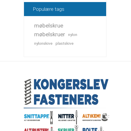
Populære tags
møbelskrue
møbelskruer
nylon
nylonskive
plastskive