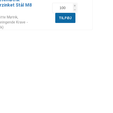
rzinket Stål M8
i
h
itte Møtrik,
ringende Krave -
tk)