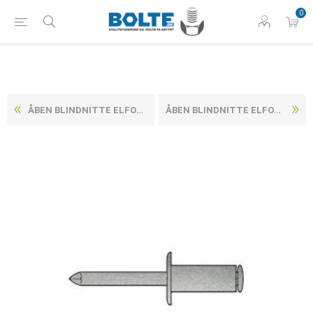
0
ÅBEN BLINDNITTE ELFORZINKET STÅL / ELFORZINKET STÅL MED FLAD KRAVE TYPE A ~DIN 7337/ISO 15979 3X20 (500 STK)
ÅBEN BLINDNITTE ELFORZINKET STÅL / ELFORZINKET STÅL MED FLAD KRAVE TYPE A ~DIN 7337/ISO 15979 3X6 (500 STK)