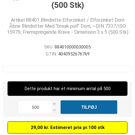
(500 Stk)
Artikel 88401 Blindnitte Elforzinket / Elforzinket Dorn
Åbne Blindnitter Med "break pull" Dorn, ~DIN 7337/ISO
15979, Fremspringende Krave - Dimension 3 x 5 (500 Stk)
SKU:
884010000030005
GTIN:
4043952676769
Dette produkt har et minimum antal på 500
i
h
29,00 kr. Estimeret pris pr.100 stk