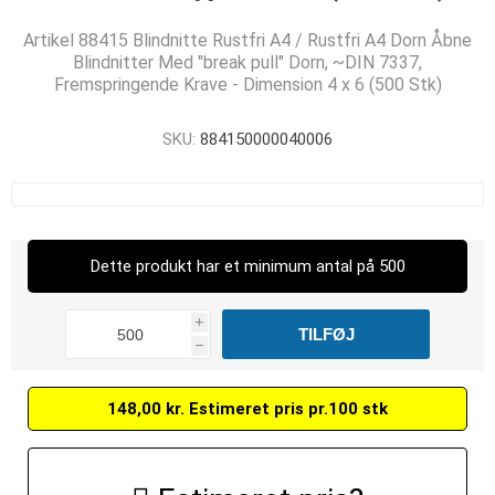
Artikel 88415 Blindnitte Rustfri A4 / Rustfri A4 Dorn Åbne
Blindnitter Med "break pull" Dorn, ~DIN 7337,
Fremspringende Krave - Dimension 4 x 6 (500 Stk)
SKU:
884150000040006
Dette produkt har et minimum antal på 500
i
h
148,00 kr. Estimeret pris pr.100 stk