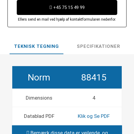
+45 75 15 49 99
Ellers send en mail ved hjælp af kontaktformularen nedenfor.
TEKNISK TEGNING
SPECIFIKATIONER
Norm
88415
Dimensions
4
Datablad PDF
Klik og Se PDF
Bemærk disse data er vejlende, og