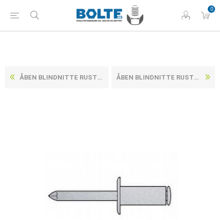
0
ÅBEN BLINDNITTE RUSTFRI-SYREFAST A4 / RUSTFRI-SYREFAST MED FLAD KRAVE DIN 7337 TYPE A 4X16 (500 STK)
ÅBEN BLINDNITTE RUSTFRI-SYREFAST A4 / RUSTFRI-SYREFAST MED FLAD KRAVE DIN 7337 TYPE A 4X8 (500 STK)