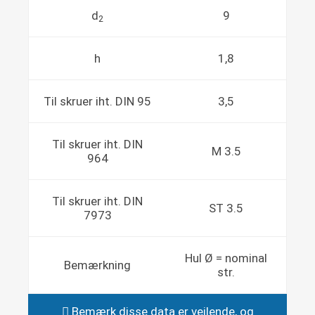
d
9
2
h
1,8
Til skruer iht. DIN 95
3,5
Til skruer iht. DIN
M 3.5
964
Til skruer iht. DIN
ST 3.5
7973
Hul Ø = nominal
Bemærkning
str.
Bemærk disse data er vejlende, og