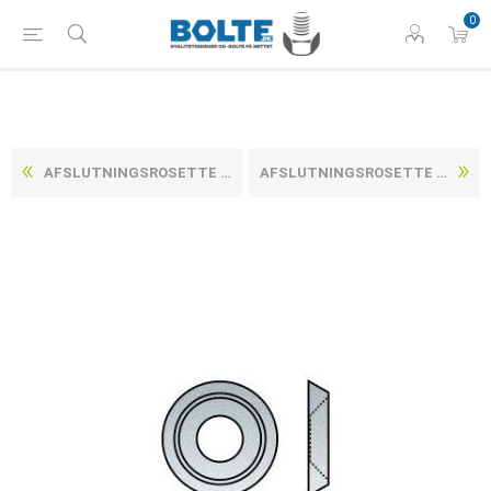
0
AFSLUTNINGSROSETTE TIL UNDERSÆNKET 90 HOVEDER (ÅBEN) FORNIKLET MESSING3,0X7,0X2,1 (1000 STK)
AFSLUTNINGSROSETTE TIL UNDERSÆNKET 90 HOVEDER (ÅBEN) FORNIKLET MESSING5,0X9,0X2,3 (1000 STK)