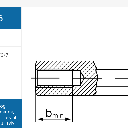
6
/6/7
 og
edende,
illes til
 i tvivl