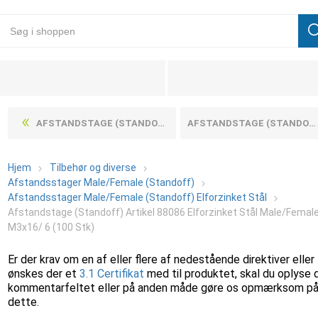
AFSTANDSTAGE (STANDOFF) ARTIKEL 88086 ELFORZINKET STÅL MALE/FEMALE M3X14/ 6 (100 STK)
AFSTANDSTAGE (STANDOFF) ARTIKEL 88086 ELFORZINKET STÅL MALE/FEMALE M3X20/ 6 (100 STK)
Hjem
Tilbehør og diverse
Afstandsstager Male/Female (Standoff)
Afstandsstager Male/Female (Standoff) Elforzinket Stål
Afstandstage (Standoff) Artikel 88086 Elforzinket Stål Male/Femal
M3x16/ 6 (100 Stk)
Er der krav om en af eller flere af nedestående direktiver eller
ønskes der et
3.1 Certifikat
med til produktet, skal du oplyse 
kommentarfeltet eller på anden måde gøre os opmærksom p
dette.