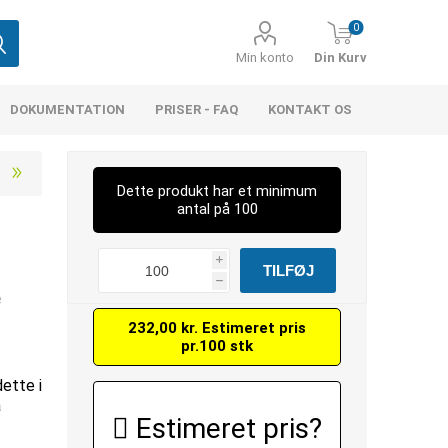
0
Min konto
Din Kurv
DOKUMENTATION
PRISER - FAQ
KONTAKT OS
Dette produkt har et minimum
antal på 100
i
h
e
232,00 kr. Estimeret pris
pr.100 stk
dette i
å
Estimeret pris?