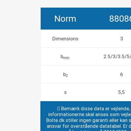
Norm
8808
Dimensions
3
b
2.5/3/3.5/5
min.
b
6
2
s
5,5
Bemærk disse data er vejlende,
informationerne skal anses som vejl
Bolte.dk stiller ingen garanti eller kan st
ansvar for overstående datatabel. Er du