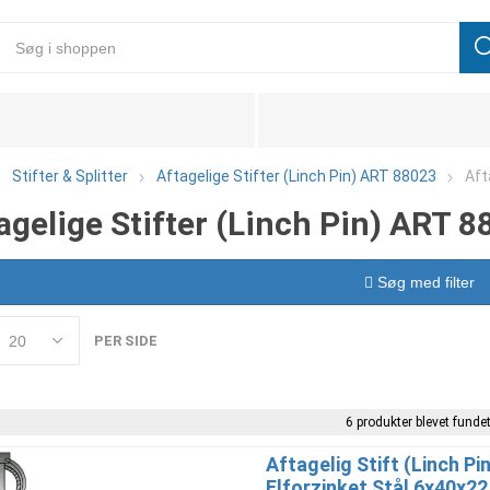
Stifter & Splitter
Aftagelige Stifter (Linch Pin) ART 88023
Aft
agelige Stifter (Linch Pin) ART 8
Søg med filter
PER SIDE
6 produkter blevet fundet
Aftagelig Stift (Linch P
Elforzinket Stål 6x40x22