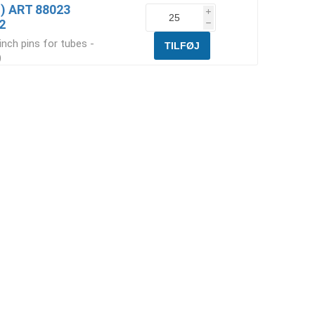
in) ART 88023
i
2
h
inch pins for tubes -
)