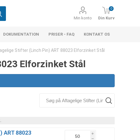
0
Min konto
Din Kurv
DOKUMENTATION
PRISER - FAQ
KONTAKT OS
agelige Stifter (Linch Pin) ART 88023 Elforzinket Stål
8023 Elforzinket Stål
.
in) ART 88023
i
h