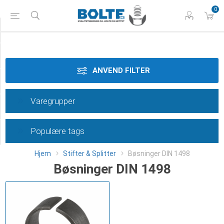
0
Materiale
Dimension
ANVEND FILTER
Længde
Varegrupper
Type
Populære tags
Category
Hjem
Stifter & Splitter
Bøsninger DIN 1498
Bøsninger DIN 1498