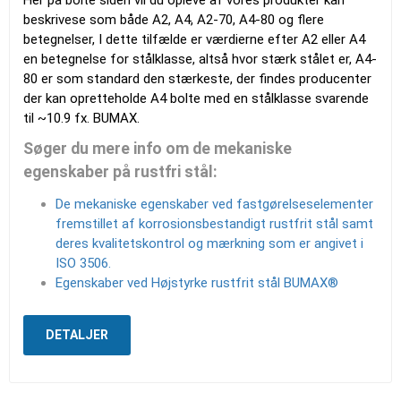
Her på bolte siden vil du opleve af vores produkter kan
beskrivese som både A2, A4, A2-70, A4-80 og flere
betegnelser, I dette tilfælde er værdierne efter A2 eller A4
en betegnelse for stålklasse, altså hvor stærk stålet er, A4-
80 er som standard den stærkeste, der findes producenter
der kan opretteholde A4 bolte med en stålklasse svarende
til ~10.9 fx. BUMAX.
Søger du mere info om de mekaniske
egenskaber på rustfri stål:
De mekaniske egenskaber ved fastgørelseselementer
fremstillet af korrosionsbestandigt rustfrit stål samt
deres kvalitetskontrol og mærkning som er angivet i
ISO 3506.
Egenskaber ved Højstyrke rustfrit stål BUMAX®
DETALJER