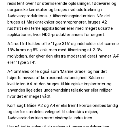
resistent over for steriliserende opløsninger, fødevarer og
uorganiske kemikalier og bruges i vid udstrækning i
fødevareproduktions- / tilberedningsindustrien. Når det
bruges af Maskintekniker ogentreprenører, bruges A2
rustfrit i eksterne applikationer eller med meget udsatte
applikationer, hvor HDG-produkter anses for uegnet.
A4 rustfrit kaldes ofte 'Type 316' og indeholder det samme
18% krom og 8% zink, men med tilsætning af 2-3%
molybdæn, der giver den ekstra modstand deraf navnet 'A4'
eller 'Type 314'.
A4 omtales ofte også som 'Marine Grade' og har det
højeste niveau af korrosionsbestandighed. Sådan er
kvaliteten A4, at den bruges til kirurgiske implantater og
anvendes ligeledes undervandsinstallationer eller miljøer
hvor det er meget vådt.
Kort sagt: Både A2 og A4 er ekstremt korrosionsbestandig
og derfor særdeles velegnet til udendørs miljøer,
fødevareindustrien samt vindmølle industrien.