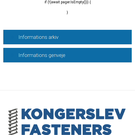
if (!(await pager.IsEmpty())) {
}
Informations arkiv
Informations genveje