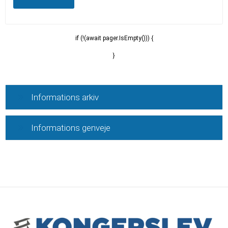
if (!(await pager.IsEmpty())) {
}
Informations arkiv
Informations genveje