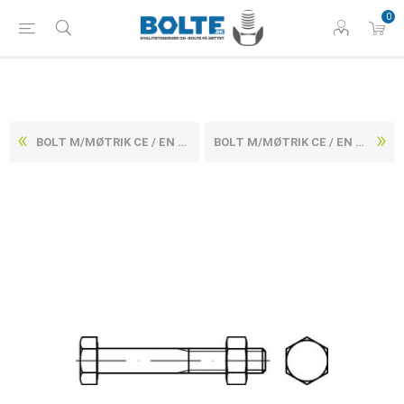
0
BOLT M/MØTRIK CE / EN 154292 ELFORZINKET STÅL KL. 4.8 M12X120 (50 STK)
BOLT M/MØTRIK CE / EN 154292 ELFORZINKET STÅL KL. 4.8 M12X150 (50 STK)