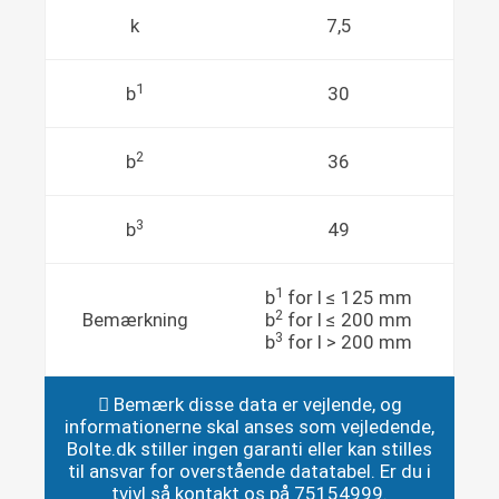
k
7,5
1
b
30
2
b
36
3
b
49
1
b
for l ≤ 125 mm
2
Bemærkning
b
for l ≤ 200 mm
3
b
for l > 200 mm
Bemærk disse data er vejlende, og
informationerne skal anses som vejledende,
Bolte.dk stiller ingen garanti eller kan stilles
til ansvar for overstående datatabel. Er du i
tvivl så kontakt os på 75154999.