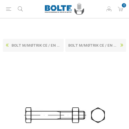
0
BOLT M/MØTRIK CE / EN 154292 ELFORZINKET STÅL KL. 4.8 M12X500 (25 STK)
BOLT M/MØTRIK CE / EN 154292 ELFORZINKET STÅL KL. 4.8 M12X540 (25 STK)