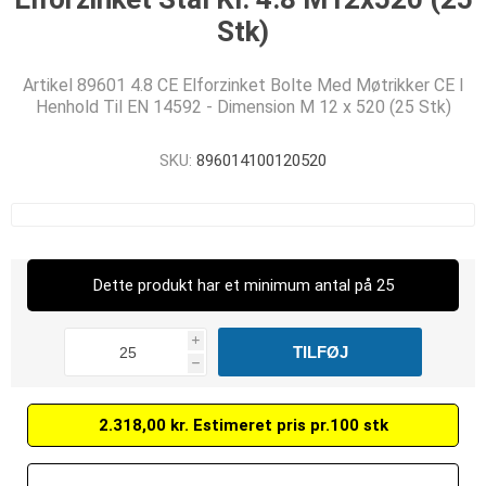
Stk)
Artikel 89601 4.8 CE Elforzinket Bolte Med Møtrikker CE I
Henhold Til EN 14592 - Dimension M 12 x 520 (25 Stk)
SKU:
896014100120520
Dette produkt har et minimum antal på 25
i
h
2.318,00 kr. Estimeret pris pr.100 stk