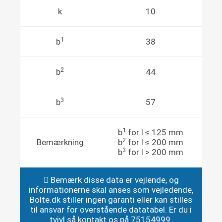
k
10
1
b
38
2
b
44
3
b
57
1
b
for l ≤ 125 mm
2
Bemærkning
b
for l ≤ 200 mm
3
b
for l > 200 mm
Bemærk disse data er vejlende, og
informationerne skal anses som vejledende,
Bolte.dk stiller ingen garanti eller kan stilles
til ansvar for overstående datatabel. Er du i
tvivl så kontakt os på 75154999.