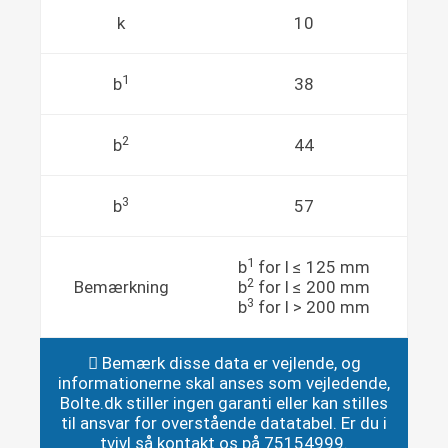
k
10
1
b
38
2
b
44
3
b
57
1
b
for l ≤ 125 mm
2
Bemærkning
b
for l ≤ 200 mm
3
b
for l > 200 mm
Bemærk disse data er vejlende, og
informationerne skal anses som vejledende,
Bolte.dk stiller ingen garanti eller kan stilles
til ansvar for overstående datatabel. Er du i
tvivl så kontakt os på 75154999.