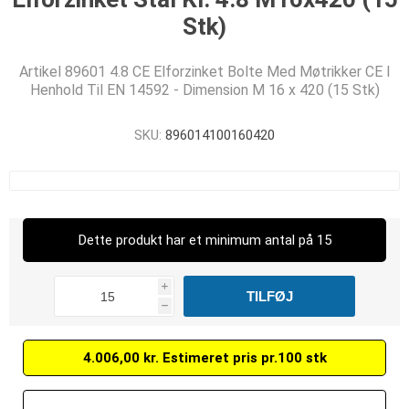
Stk)
Artikel 89601 4.8 CE Elforzinket Bolte Med Møtrikker CE I
Henhold Til EN 14592 - Dimension M 16 x 420 (15 Stk)
SKU:
896014100160420
Dette produkt har et minimum antal på 15
i
h
4.006,00 kr. Estimeret pris pr.100 stk