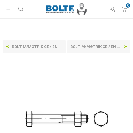
0
BOLT M/MØTRIK CE / EN 154292 ELFORZINKET STÅL KL. 4.8 M16X400 (25 STK)
BOLT M/MØTRIK CE / EN 154292 ELFORZINKET STÅL KL. 4.8 M16X440 (15 STK)