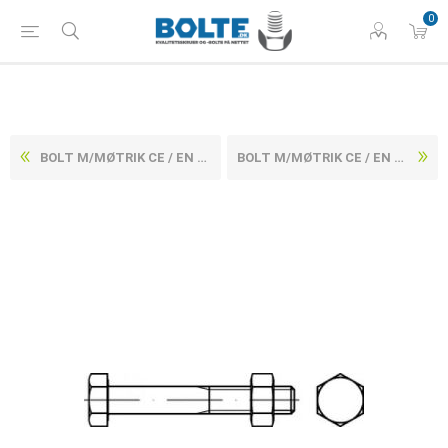
0
BOLT M/MØTRIK CE / EN 154292 ELFORZINKET STÅL KL. 4.8 M16X420 (15 STK)
BOLT M/MØTRIK CE / EN 154292 ELFORZINKET STÅL KL. 4.8 M16X460 (15 STK)