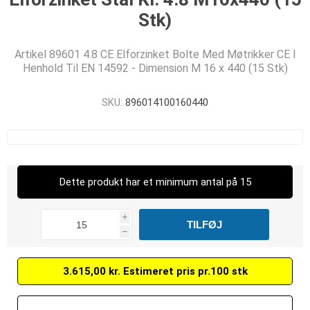
Stk)
Artikel 89601 4.8 CE Elforzinket Bolte Med Møtrikker CE I
Henhold Til EN 14592 - Dimension M 16 x 440 (15 Stk)
SKU:
896014100160440
Dette produkt har et minimum antal på 15
i
h
3.615,00 kr. Estimeret pris pr.100 stk