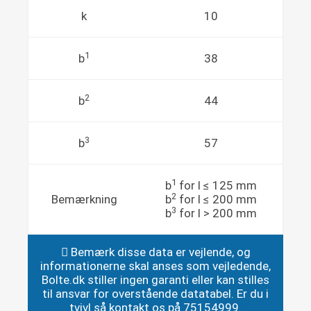
k
10
1
b
38
2
b
44
3
b
57
1
b
for l ≤ 125 mm
2
Bemærkning
b
for l ≤ 200 mm
3
b
for l > 200 mm
Bemærk disse data er vejlende, og
informationerne skal anses som vejledende,
Bolte.dk stiller ingen garanti eller kan stilles
til ansvar for overstående datatabel. Er du i
tvivl så kontakt os på 75154999.