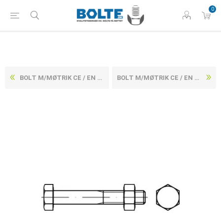
0
BOLT M/MØTRIK CE / EN 154292 ELFORZINKET STÅL KL. 4.8 M16X460 (15 STK)
BOLT M/MØTRIK CE / EN 154292 ELFORZINKET STÅL KL. 4.8 M16X500 (15 STK)