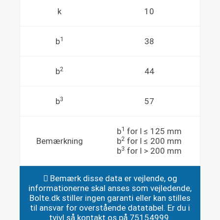
k
10
1
b
38
2
b
44
3
b
57
1
b
for l ≤ 125 mm
2
Bemærkning
b
for l ≤ 200 mm
3
b
for l > 200 mm
Bemærk disse data er vejlende, og
informationerne skal anses som vejledende,
Bolte.dk stiller ingen garanti eller kan stilles
til ansvar for overstående datatabel. Er du i
tvivl så kontakt os på 75154999.