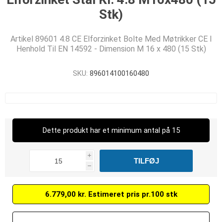
Stk)
Artikel 89601 4.8 CE Elforzinket Bolte Med Møtrikker CE I
Henhold Til EN 14592 - Dimension M 16 x 480 (15 Stk)
SKU:
896014100160480
Dette produkt har et minimum antal på 15
i
h
6.779,00 kr. Estimeret pris pr.100 stk