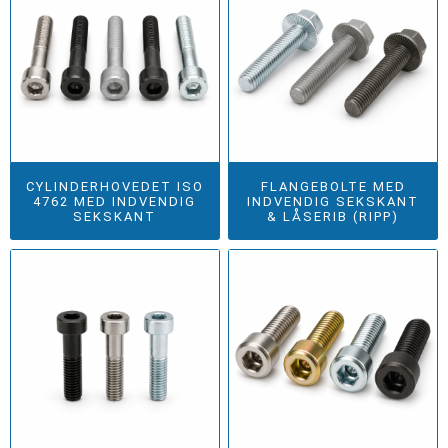
CYLINDERHOVEDET ISO
FLANGEBOLTE MED
4762 MED INDVENDIG
INDVENDIG SEKSKANT
SEKSKANT
& LÅSERIB (RIPP)