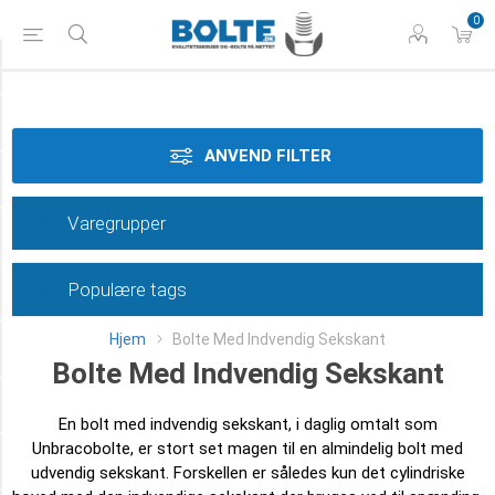
0
Tilspænding
Styrke
ANVEND FILTER
Materiale
Varegrupper
Gevindtype
Populære tags
Dimension
Hjem
Bolte Med Indvendig Sekskant
Overflade
Bolte Med Indvendig Sekskant
Længde
En bolt med indvendig sekskant, i daglig omtalt som
Unbracobolte, er stort set magen til en almindelig bolt med
Klasse
udvendig sekskant. Forskellen er således kun det cylindriske