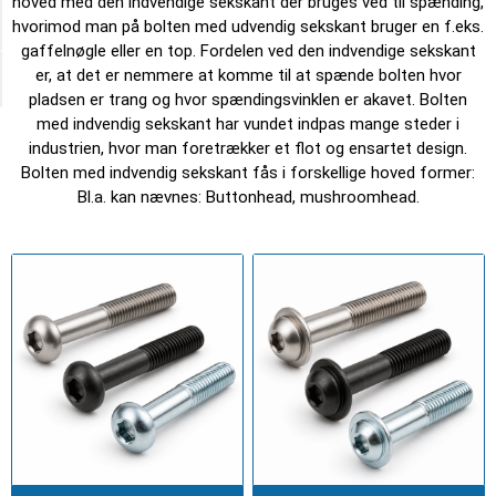
hoved med den indvendige sekskant der bruges ved til spænding,
Type
hvorimod man på bolten med udvendig sekskant bruger en f.eks.
gaffelnøgle eller en top. Fordelen ved den indvendige sekskant
er, at det er nemmere at komme til at spænde bolten hvor
Category
pladsen er trang og hvor spændingsvinklen er akavet. Bolten
med indvendig sekskant har vundet indpas mange steder i
industrien, hvor man foretrækker et flot og ensartet design.
Bolten med indvendig sekskant fås i forskellige hoved former:
Bl.a. kan nævnes: Buttonhead, mushroomhead.