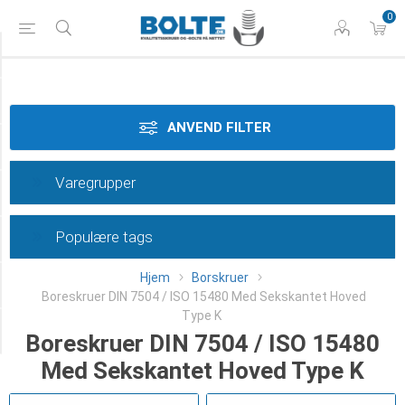
0
Styrke
Materiale
ANVEND FILTER
Dimension
Varegrupper
Overflade
Populære tags
Længde
Hjem
Borskruer
Type
Boreskruer DIN 7504 / ISO 15480 Med Sekskantet Hoved
Type K
Category
Boreskruer DIN 7504 / ISO 15480
Med Sekskantet Hoved Type K