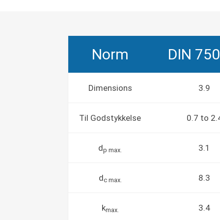
Norm
DIN 750
Dimensions
3.9
Til Godstykkelse
0.7 to 2.
d
3.1
p max.
d
8.3
c max.
k
3.4
max.