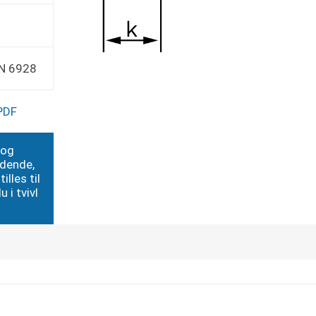
IN 6928
PDF
 og
edende,
illes til
 i tvivl