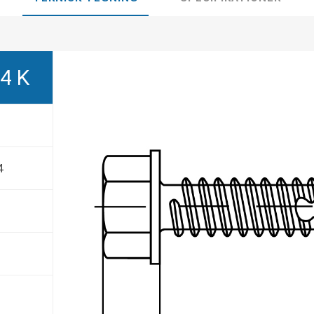
4 K
4