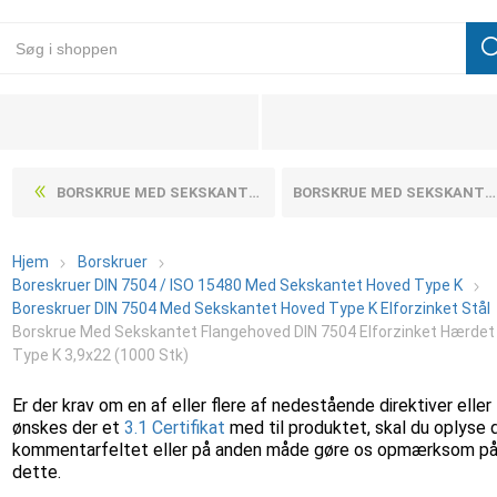
BORSKRUE MED SEKSKANTET FLANGEHOVED DIN 7504 ELFORZINKET HÆRDET STÅL TYPE K 3,9X19 (1000 STK)
BORSKRUE MED SEKSKANTET FLANGEHOVED DIN 7504 ELFORZINKET HÆRDET STÅL TYPE K 3,9X25 (1000 STK)
Hjem
Borskruer
Boreskruer DIN 7504 / ISO 15480 Med Sekskantet Hoved Type K
Boreskruer DIN 7504 Med Sekskantet Hoved Type K Elforzinket Stål
Borskrue Med Sekskantet Flangehoved DIN 7504 Elforzinket Hærdet 
Type K 3,9x22 (1000 Stk)
Er der krav om en af eller flere af nedestående direktiver eller
ønskes der et
3.1 Certifikat
med til produktet, skal du oplyse 
kommentarfeltet eller på anden måde gøre os opmærksom p
dette.