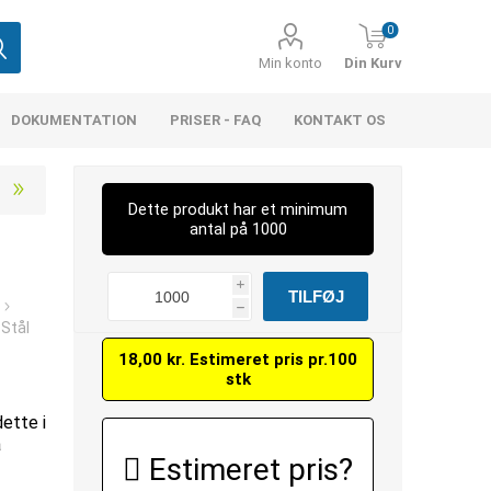
0
Min konto
Din Kurv
DOKUMENTATION
PRISER - FAQ
KONTAKT OS
Dette produkt har et minimum
antal på 1000
i
h
Stål
18,00 kr. Estimeret pris pr.100
stk
dette i
å
Estimeret pris?