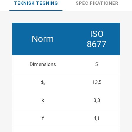
TEKNISK TEGNING
SPECIFIKATIONER
ISO
Norm
8677
Dimensions
5
d
13,5
k
k
3,3
f
4,1