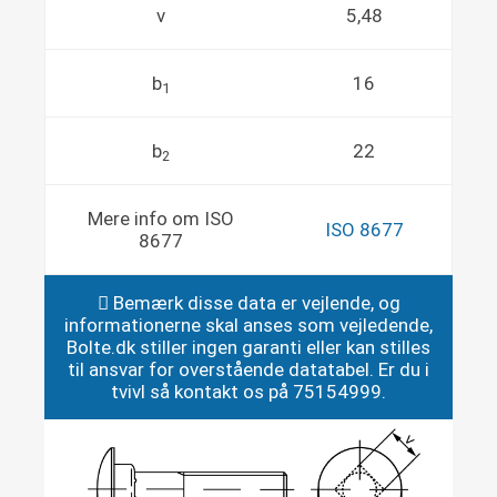
v
5,48
b
16
1
b
22
2
Mere info om ISO
ISO 8677
8677
Bemærk disse data er vejlende, og
informationerne skal anses som vejledende,
Bolte.dk stiller ingen garanti eller kan stilles
til ansvar for overstående datatabel. Er du i
tvivl så kontakt os på 75154999.