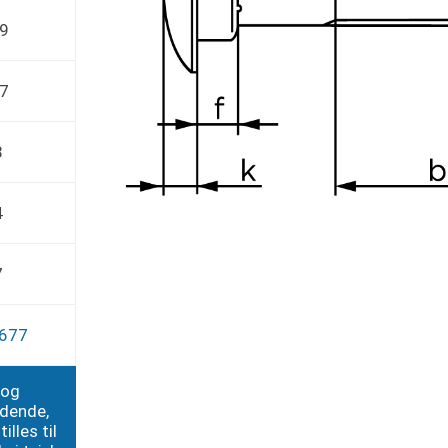
,9
,7
8
4
7
8677
 og
edende,
illes til