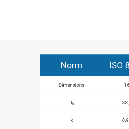
Norm
ISO 
Dimensions
1
d
38
k
k
8,