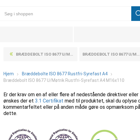
BRÆDDEBOLT ISO 8677 U/MØTRIK RUSTFRI-SYREFAST A4 M16X100
BRÆDDEBOLT ISO 8677 U/MØTRIK RUSTFRI-SYREFAST A4 M16X120
Hjem
Bræddebolte ISO 8677 Rustfri-Syrefast A4
Bræddebolt ISO 8677 U/Møtrik Rustfri-Syrefast A4 M16x110
Er der krav om en af eller flere af nedestående direktiver eller
ønskes der et
3.1 Certifikat
med til produktet, skal du oplyse 
kommentarfeltet eller på anden måde gøre os opmærksom p
dette.