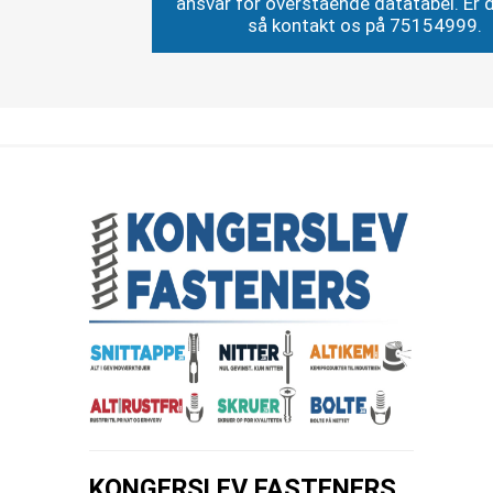
ansvar for overstående datatabel. Er du
så kontakt os på 75154999.
KONGERSLEV FASTENERS