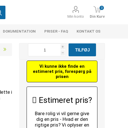
0
Min konto
Din Kurv
DOKUMENTATION
PRISER - FAQ
KONTAKT OS
i
h
Vi kunne ikke finde en
estimeret pris, forespørg på
prisen
dette i
å
Estimeret pris?
Bare rolig vi vil gerne give
dig en pris - Hvad er den
rigtige pris? Vi oplyser en