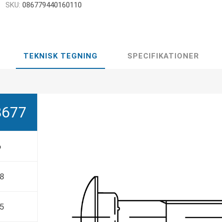
SKU:
086779440160110
TEKNISK TEGNING
SPECIFIKATIONER
8677
6
,8
95