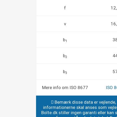
f
12
v
16
b
3
1
b
4
2
b
5
3
Mere info om ISO 8677
ISO 
Bemærk disse data er vejlende,
informationerne skal anses som vejl
Bolte.dk stiller ingen garanti eller kan st