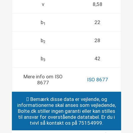
v
8,58
b
22
1
b
28
2
b
42
3
Mere info om ISO
ISO 8677
8677
Bemærk disse data er vejlende, og
informationerne skal anses som vejledende,
Bolte.dk stiller ingen garanti eller kan stilles
til ansvar for overstående datatabel. Er du i
tvivl så kontakt os på 75154999.