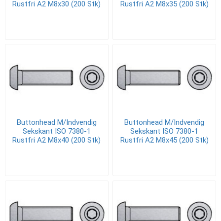
Rustfri A2 M8x30 (200 Stk)
Rustfri A2 M8x35 (200 Stk)
Buttonhead M/Indvendig
Buttonhead M/Indvendig
Sekskant ISO 7380-1
Sekskant ISO 7380-1
Rustfri A2 M8x40 (200 Stk)
Rustfri A2 M8x45 (200 Stk)