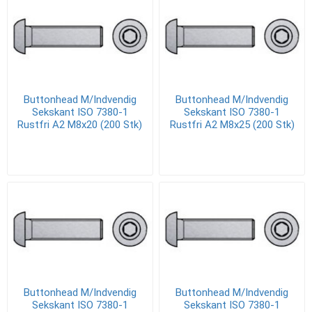
Buttonhead M/Indvendig
Buttonhead M/Indvendig
Sekskant ISO 7380-1
Sekskant ISO 7380-1
Rustfri A2 M8x20 (200 Stk)
Rustfri A2 M8x25 (200 Stk)
Buttonhead M/Indvendig
Buttonhead M/Indvendig
Sekskant ISO 7380-1
Sekskant ISO 7380-1