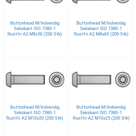
Buttonhead M/Indvendig
Buttonhead M/Indvendig
Sekskant ISO 7380-1
Sekskant ISO 7380-1
Rustfri A2 M8x50 (200 Stk)
Rustfri A2 M8x60 (200 Stk)
Buttonhead M/Indvendig
Buttonhead M/Indvendig
Sekskant ISO 7380-1
Sekskant ISO 7380-1
Rustfri A2 M10x20 (200 Stk)
Rustfri A2 M10x25 (200 Stk)