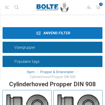
0
Materiale
Gevindtype
ANVEND FILTER
Dimension
Varegrupper
Overflade
Populære tags
Klasse
Hjem
Propper & Smørenipler
Category
Cylinderhoved Propper DIN 908
Cylinderhoved Propper DIN 908