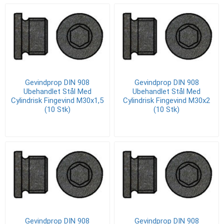
Gevindprop DIN 908
Gevindprop DIN 908
Ubehandlet Stål Med
Ubehandlet Stål Med
Cylindrisk Fingevind M30x1,5
Cylindrisk Fingevind M30x2
(10 Stk)
(10 Stk)
Gevindprop DIN 908
Gevindprop DIN 908