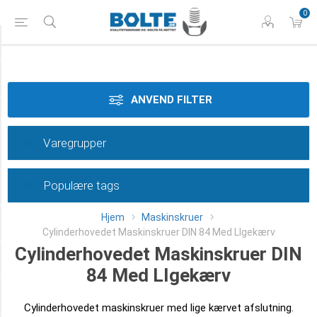
0
Tilspænding
Styrke
ANVEND FILTER
Materiale
Varegrupper
Dimension
Populære tags
Overflade
Hjem
Maskinskruer
Længde
Cylinderhovedet Maskinskruer DIN 84 Med LIgekærv
Cylinderhovedet Maskinskruer DIN
Klasse
84 Med LIgekærv
Type
Cylinderhovedet maskinskruer med lige kærvet afslutning.