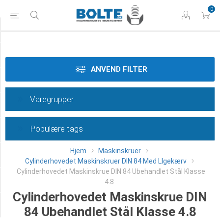
0
Tilspænding
Styrke
ANVEND FILTER
Materiale
Varegrupper
Dimension
Populære tags
Overflade
Hjem
Maskinskruer
Længde
Cylinderhovedet Maskinskruer DIN 84 Med LIgekærv
Cylinderhovedet Maskinskrue DIN 84 Ubehandlet Stål Klasse
Type
4.8
Cylinderhovedet Maskinskrue DIN
Category
84 Ubehandlet Stål Klasse 4.8