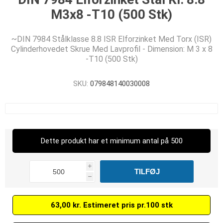
M3x8 -T10 (500 Stk)
~DIN 7984 Stålklasse 8.8 ISR Elforzinket Med Torx (ISR)
Cylinderhovedet Skrue Med Lavprofil - Dimension: M 3 x 8
-T10 (500 Stk)
SKU:
079848140030008
Dette produkt har et minimum antal på 500
i
h
63,00 kr. Estimeret pris pr.100 stk