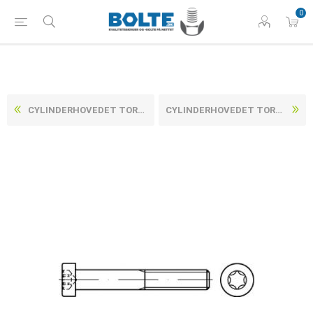
0
CYLINDERHOVEDET TORX M/LAVHOVED DIN 7984 ELFORZINKET STÅL KL. 8.8 M3X6 -T10 (500 STK)
CYLINDERHOVEDET TORX M/LAVHOVED DIN 7984 ELFORZINKET STÅL KL. 8.8 M4X10 -T20 (500 STK)