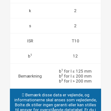
k
2
s
2
ISR
T10
1
b
12
1
b
for l ≤ 125 mm
2
Bemærkning
b
for l ≤ 200 mm
3
b
for l > 200 mm
Bemærk disse data er vejlende, og
informationerne skal anses som vejledende,
Bolte.dk stiller ingen garanti eller kan stilles
til ansvar for overstående datatabel. Er du i