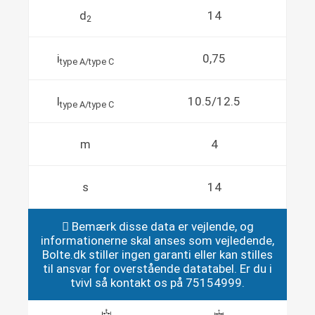
d
14
2
i
0,75
type A/type C
l
10.5/12.5
type A/type C
m
4
s
14
Bemærk disse data er vejlende, og
informationerne skal anses som vejledende,
Bolte.dk stiller ingen garanti eller kan stilles
til ansvar for overstående datatabel. Er du i
tvivl så kontakt os på 75154999.