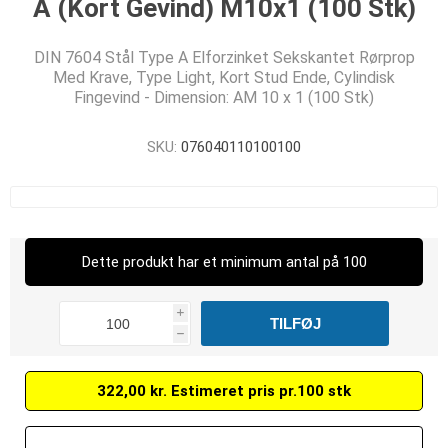
A (Kort Gevind) M10x1 (100 Stk)
DIN 7604 Stål Type A Elforzinket Sekskantet Rørprop
Med Krave, Type Light, Kort Stud Ende, Cylindisk
Fingevind - Dimension: AM 10 x 1 (100 Stk)
SKU:
076040110100100
Dette produkt har et minimum antal på 100
i
h
322,00 kr. Estimeret pris pr.100 stk