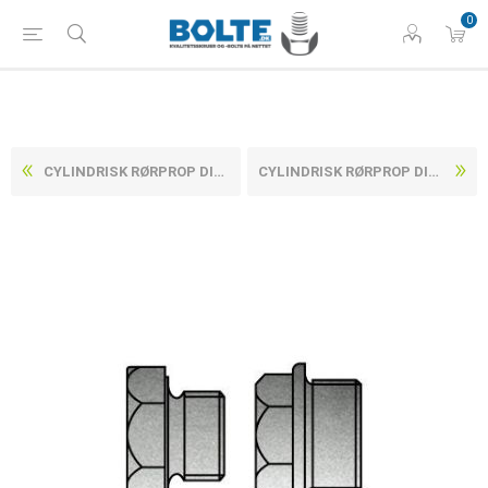
0
CYLINDRISK RØRPROP DIN 7604 ELFORZINKET STÅL MED FINGEVIND TYPE A (KORT GEVIND) M30X1,5 (25 STK)
CYLINDRISK RØRPROP DIN 7604 ELFORZINKET STÅL MED FINGEVIND TYPE A (KORT GEVIND) M12X1,5 (50 STK)