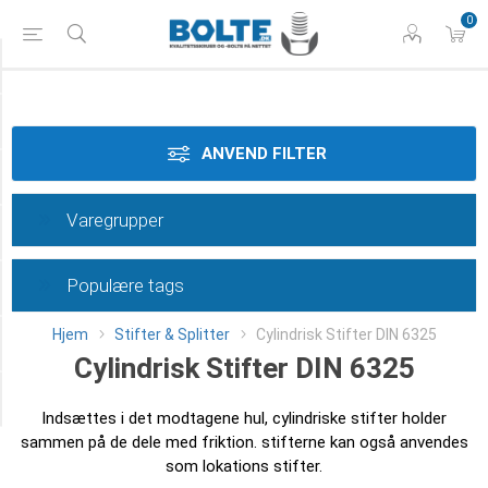
0
Styrke
Materiale
ANVEND FILTER
Dimension
Varegrupper
Tolerance
Populære tags
Overflade
Hjem
Stifter & Splitter
Cylindrisk Stifter DIN 6325
Længde
Cylindrisk Stifter DIN 6325
Category
Indsættes i det modtagene hul, cylindriske stifter holder
sammen på de dele med friktion. stifterne kan også anvendes
som lokations stifter.