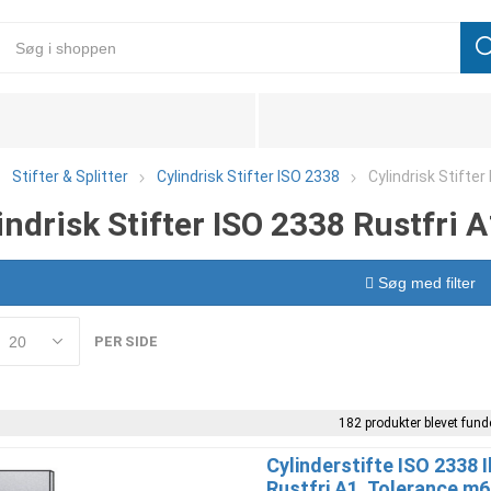
Stifter & Splitter
Cylindrisk Stifter ISO 2338
Cylindrisk Stifter
indrisk Stifter ISO 2338 Rustfri 
Søg med filter
PER SIDE
182 produkter blevet funde
Cylinderstifte ISO 2338 
Rustfri A1, Tolerance m6