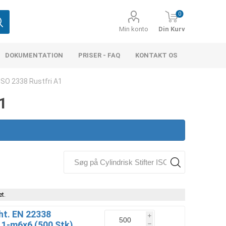
0
Min konto
Din Kurv
DOKUMENTATION
PRISER - FAQ
KONTAKT OS
 ISO 2338 Rustfri A1
A1
t.
Iht. EN 22338
i
 1-m6x6 (500 Stk)
h