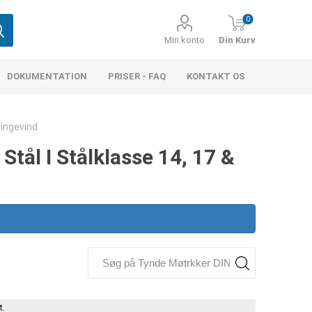
0
Min konto
Din Kurv
DOKUMENTATION
PRISER - FAQ
KONTAKT OS
Fingevind
tål I Stålklasse 14, 17 &
t.