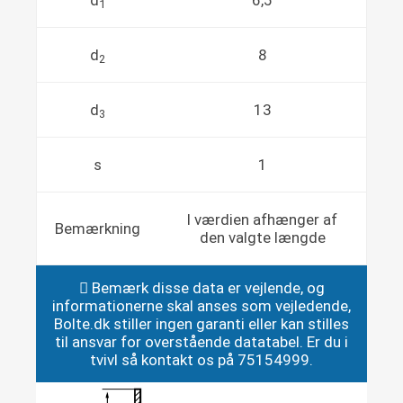
d
6,5
1
d
8
2
d
13
3
s
1
l værdien afhænger af
Bemærkning
den valgte længde
Bemærk disse data er vejlende, og
informationerne skal anses som vejledende,
Bolte.dk stiller ingen garanti eller kan stilles
til ansvar for overstående datatabel. Er du i
tvivl så kontakt os på 75154999.