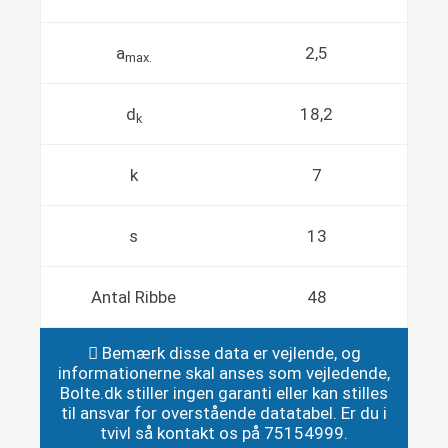
a
2,5
max.
d
18,2
k
k
7
s
13
Antal Ribbe
48
Bemærk disse data er vejlende, og
informationerne skal anses som vejledende,
Bolte.dk stiller ingen garanti eller kan stilles
til ansvar for overstående datatabel. Er du i
tvivl så kontakt os på 75154999.