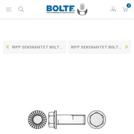
0
RIPP SEKSKANTET BOLT M/FLANGE & LÅSERIB ZINKFLAKE BEHANDLET (FLZN/TL 480H) HÆRDET STÅL KL. 100 M8X16 (200 STK)
RIPP SEKSKANTET BOLT M/FLANGE & LÅSERIB ZINKFLAKE BEHANDLET (FLZN/TL 480H) HÆRDET STÅL KL. 100 M8X25 (200 STK)