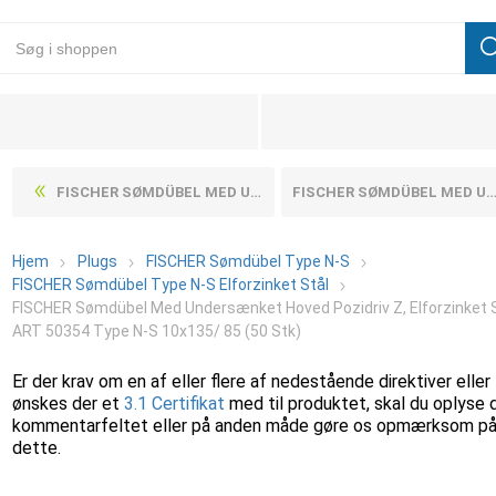
FISCHER SØMDÜBEL MED UNDERSÆNKET HOVED POZIDRIV Z, ELFORZINKET STÅL ART 50354 TYPE N-S 10X100/ 50 (50 STK)
FISCHER SØMDÜBEL MED UNDERSÆNKET HOVED POZIDRIV Z, ELFORZINKET STÅL ART 50354 TYPE N-S 10X160/110 (50 STK)
Hjem
Plugs
FISCHER Sømdübel Type N-S
FISCHER Sømdübel Type N-S Elforzinket Stål
FISCHER Sømdübel Med Undersænket Hoved Pozidriv Z, Elforzinket 
ART 50354 Type N-S 10x135/ 85 (50 Stk)
Er der krav om en af eller flere af nedestående direktiver eller
ønskes der et
3.1 Certifikat
med til produktet, skal du oplyse 
kommentarfeltet eller på anden måde gøre os opmærksom p
dette.