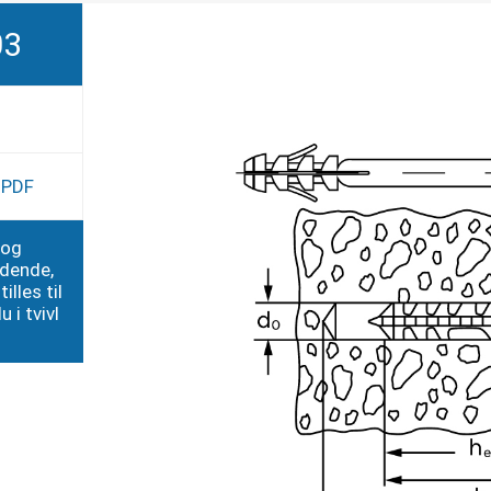
03
e PDF
 og
edende,
illes til
 i tvivl