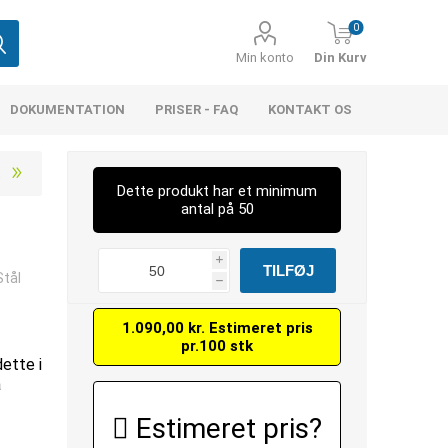
0
Min konto
Din Kurv
DOKUMENTATION
PRISER - FAQ
KONTAKT OS
Dette produkt har et minimum
antal på 50
i
Stål
h
1.090,00 kr. Estimeret pris
pr.100 stk
dette i
å
Estimeret pris?