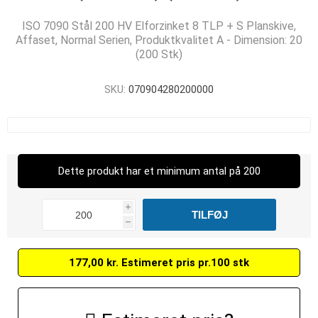
ISO 7090 Stål 200 HV Elforzinket 8 TLP + S Planskive,
Affaset, Normal Serien, Produktkvalitet A - Dimension: 20
(200 Stk)
SKU:
070904280200000
Dette produkt har et minimum antal på 200
i
h
177,00 kr. Estimeret pris pr.100 stk