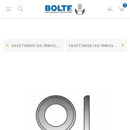
0
FACETSKIVE ISO 7090 ELFORZINKET (8 TLP + S) HV 200 STÅL M16-(17X30X3) (250 STK)
FACETSKIVE ISO 7090 ELFORZINKET (8 TLP + S) HV 200 STÅL M22-(23X39X3) (200 STK)