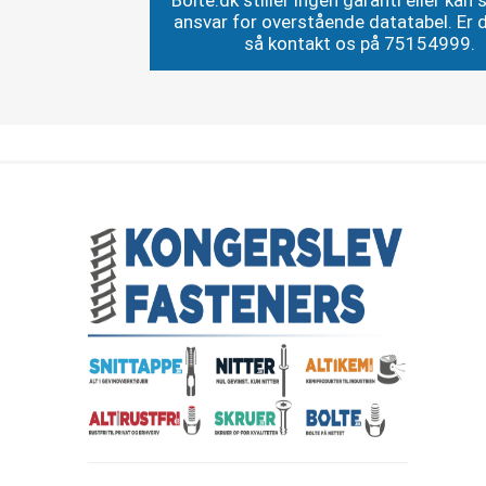
Bolte.dk stiller ingen garanti eller kan st
ansvar for overstående datatabel. Er du
så kontakt os på 75154999.