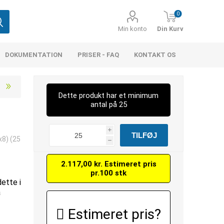
0
Min konto
Din Kurv
DOKUMENTATION
PRISER - FAQ
KONTAKT OS
Dette produkt har et minimum
antal på 25
i
x8) (25
h
2.117,00 kr. Estimeret pris
pr.100 stk
dette i
å
Estimeret pris?