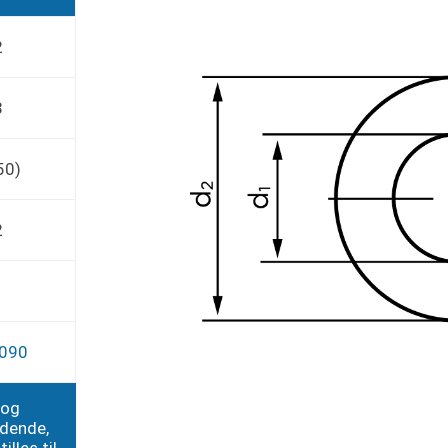
2
8
50)
2
7090
 og
edende,