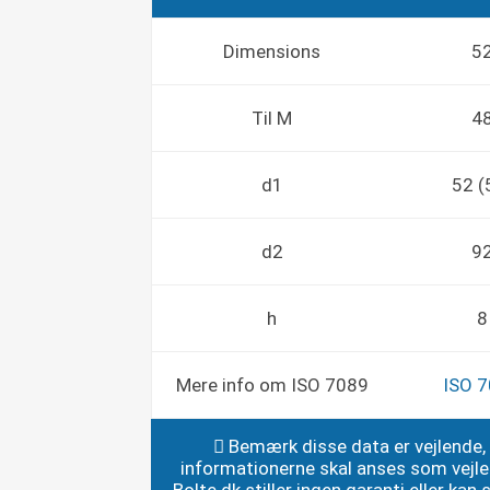
Dimensions
5
Til M
4
d1
52 (
d2
9
h
8
Mere info om ISO 7089
ISO 
Bemærk disse data er vejlende,
informationerne skal anses som vejl