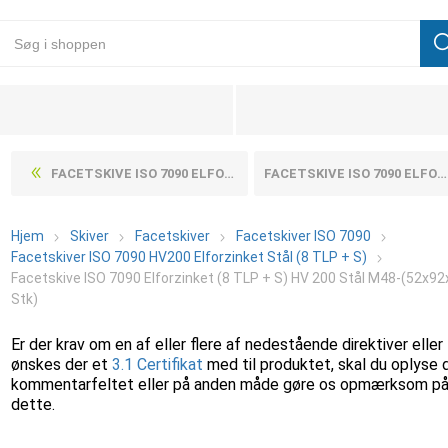
FACETSKIVE ISO 7090 ELFORZINKET (8 TLP + S) HV 200 STÅL M42-(45X78X8) (25 STK)
FACETSKIVE ISO 7090 ELFORZINKET (8 TLP + S) HV 200 STÅL M5-(5,3X10X1) (1000 STK)
Hjem
Skiver
Facetskiver
Facetskiver ISO 7090
Facetskiver ISO 7090 HV200 Elforzinket Stål (8 TLP + S)
Facetskive ISO 7090 Elforzinket (8 TLP + S) HV 200 Stål M48-(52x92
Stk)
Er der krav om en af eller flere af nedestående direktiver eller
ønskes der et
3.1 Certifikat
med til produktet, skal du oplyse 
kommentarfeltet eller på anden måde gøre os opmærksom p
dette.