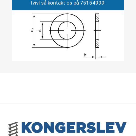
tvivl så kontakt os på 75154999.