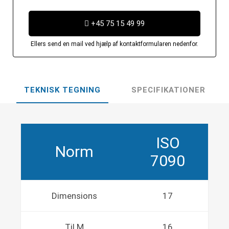
+45 75 15 49 99
Ellers send en mail ved hjælp af kontaktformularen nedenfor.
TEKNISK TEGNING
SPECIFIKATIONER
ISO
Norm
7090
Dimensions
17
Til M
16