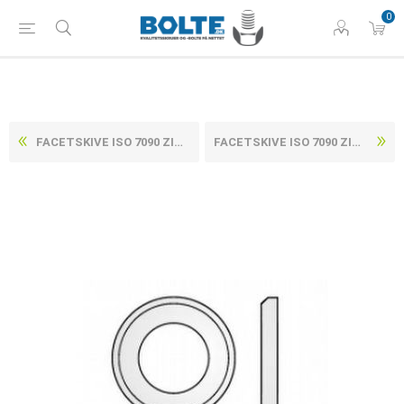
0
FACETSKIVE ISO 7090 ZINKFLAKE BEHANDLET (FLZNL 480H) HV 300 STÅL M14-(15X28X2,5) (250 STK)
FACETSKIVE ISO 7090 ZINKFLAKE BEHANDLET (FLZNL 480H) HV 300 STÅL M18-(19X34X3) (200 STK)