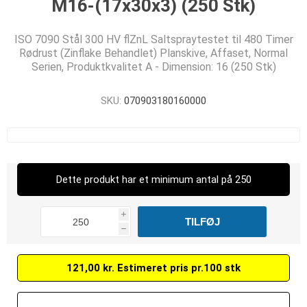
M16-(17x30x3) (250 Stk)
ISO 7090 Stål 300 HV flZnL Saltspraytestet til 480 Timer
Rødrust (Zinflake Behandlet) Planskive, Affaset, Normal
Serien, Produktkvalitet A - Dimension: 16 (250 Stk)
SKU:
070903180160000
Dette produkt har et minimum antal på 250
i
h
121,00 kr. Estimeret pris pr.100 stk