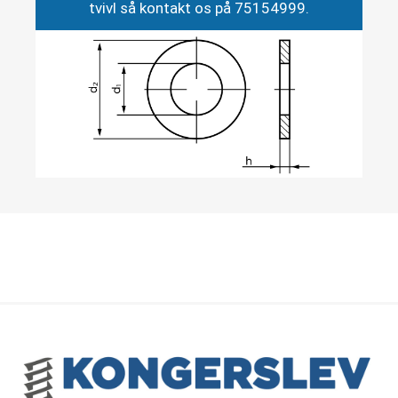
tvivl så kontakt os på 75154999.