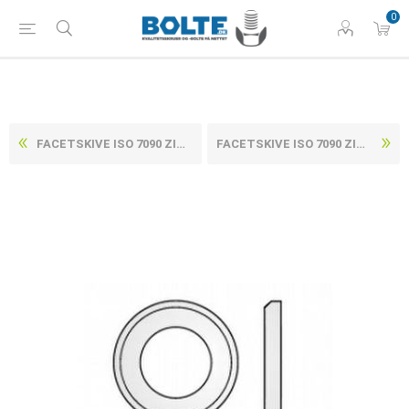
0
FACETSKIVE ISO 7090 ZINKFLAKE BEHANDLET (FLZNL 480H) HV 300 STÅL M18-(19X34X3) (200 STK)
FACETSKIVE ISO 7090 ZINKFLAKE BEHANDLET (FLZNL 480H) HV 300 STÅL M22-(23X39X3) (200 STK)