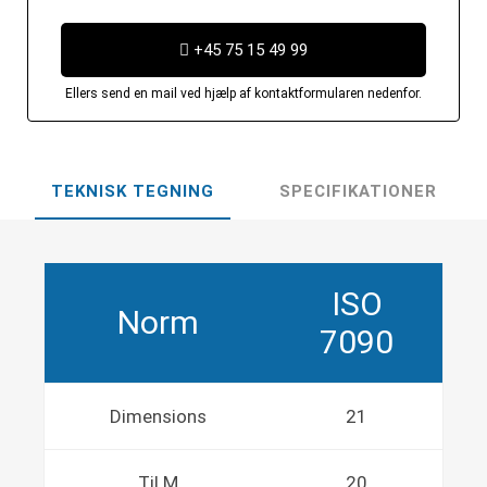
+45 75 15 49 99
Ellers send en mail ved hjælp af kontaktformularen nedenfor.
TEKNISK TEGNING
SPECIFIKATIONER
ISO
Norm
7090
Dimensions
21
Til M
20