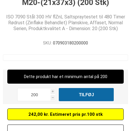
M20-(21x37x3) (200 Stk)
ISO 7090 Stål 300 HV flZnL Saltspraytestet til 480 Timer
Rødrust (Zinflake Behandlet) Planskive, Affaset, Normal
Serien, Produktkvalitet A - Dimension: 20 (200 Stk)
SKU:
070903180200000
Dette produkt har et minimum antal på 200
i
h
242,00 kr. Estimeret pris pr.100 stk