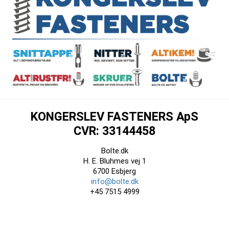
KONGERSLEV FASTENERS ApS
CVR: 33144458
Bolte.dk
H. E. Bluhmes vej 1
6700 Esbjerg
info@bolte.dk
+45 7515 4999