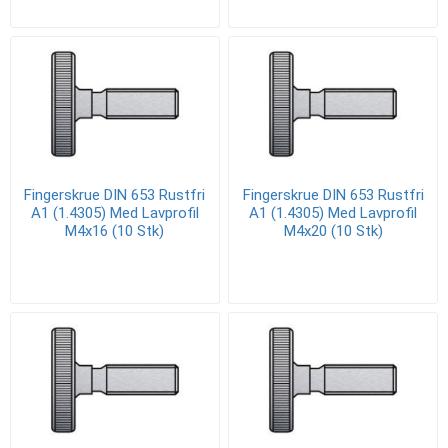
Fingerskrue DIN 653 Rustfri
Fingerskrue DIN 653 Rustfri
A1 (1.4305) Med Lavprofil
A1 (1.4305) Med Lavprofil
M4x16 (10 Stk)
M4x20 (10 Stk)