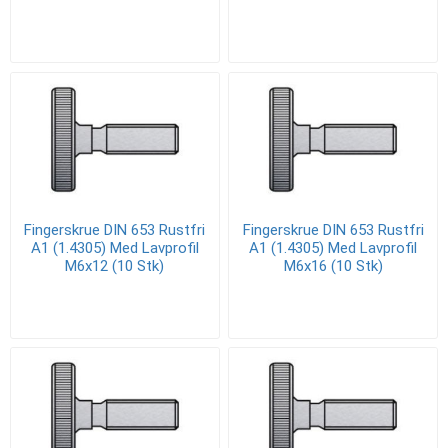
Fingerskrue DIN 653 Rustfri
Fingerskrue DIN 653 Rustfri
A1 (1.4305) Med Lavprofil
A1 (1.4305) Med Lavprofil
M6x12 (10 Stk)
M6x16 (10 Stk)