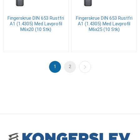
Fingerskrue DIN 653 Rustfri
Fingerskrue DIN 653 Rustfri
A1 (1.4305) Med Lavprofil
A1 (1.4305) Med Lavprofil
M6x20 (10 Stk)
M6x25 (10 Stk)
1
2