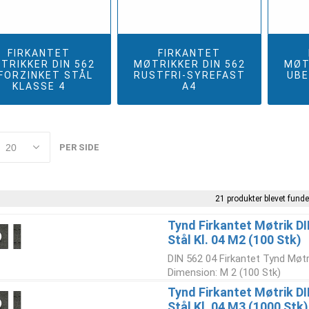
FIRKANTET
FIRKANTET
TRIKKER DIN 562
MØTRIKKER DIN 562
MØT
FORZINKET STÅL
RUSTFRI-SYREFAST
UBE
KLASSE 4
A4
PER SIDE
21 produkter blevet funde
Tynd Firkantet Møtrik D
Stål Kl. 04 M2 (100 Stk)
DIN 562 04 Firkantet Tynd Møtri
Dimension: M 2 (100 Stk)
Tynd Firkantet Møtrik D
Stål Kl. 04 M3 (1000 Stk)