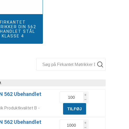
FIRKANTET
RIKKER DIN 562
HANDLET STÅL
KLASSE 4
t.
IN 562 Ubehandlet
i
h
k Produktkvalitet B -
IN 562 Ubehandlet
i
h