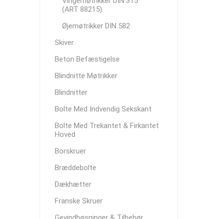
Vingemøtrikker DIN 315
(ART 88215)
Øjemøtrikker DIN 582
Skiver
Beton Befæstigelse
Blindnitte Møtrikker
Blindnitter
Bolte Med Indvendig Sekskant
Bolte Med Trekantet & Firkantet
Hoved
Borskruer
Bræddebolte
Dækhætter
Franske Skruer
Gevindbøsninger & Tilbehør