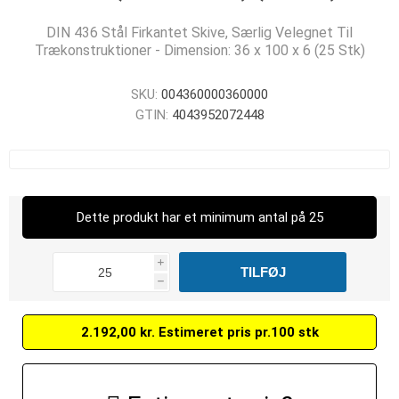
DIN 436 Stål Firkantet Skive, Særlig Velegnet Til
Trækonstruktioner - Dimension: 36 x 100 x 6 (25 Stk)
SKU:
004360000360000
GTIN:
4043952072448
Dette produkt har et minimum antal på 25
i
h
2.192,00 kr. Estimeret pris pr.100 stk