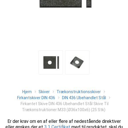
Hjem
Skiver
Trækonstruktionsskiver
Firkantskiver DIN 436
DIN 436 Ubehandlet Stål
Firkantet Skive DIN 436 Ubehandlet Stål Skive Til
Trækonstruktioner M33 (Ø36x100x6) (25 Stk)
Er der krav om en af eller flere af nedestående direktiver
eller ønskes der et
3.1 Certifikat
med til produktet, skal du