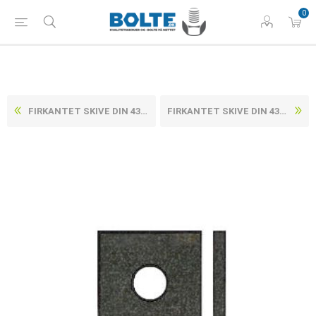
0
FIRKANTET SKIVE DIN 436 UBEHANDLET STÅL SKIVE TIL TRÆKONSTRUKTIONER M30 (Ø33X95X6) (25 STK)
FIRKANTET SKIVE DIN 436 UBEHANDLET STÅL SKIVE TIL TRÆKONSTRUKTIONER M36 (Ø39X110X8) (25 STK)