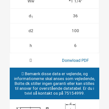
Ww
*1 1/4"
d
36
1
d2
100
h
6
Donwload PDF
Bemærk disse data er vejlende, og
informationerne skal anses som vejledende,
Bolte.dk stiller ingen garanti eller kan stilles
til ansvar for overstående datatabel. Er du i
tvivl så kontakt os på 75154999.