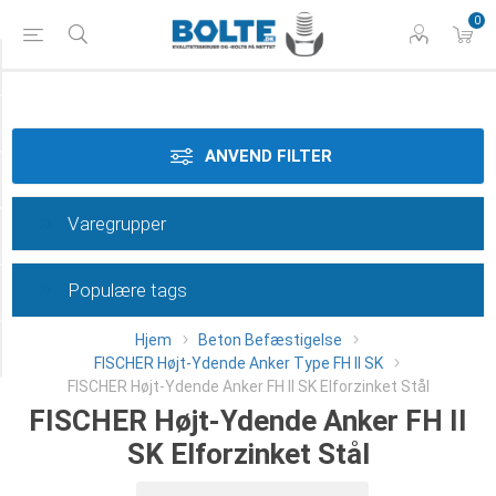
0
Materiale
Dimension
ANVEND FILTER
Overflade
Varegrupper
Længde
Populære tags
Type
Hjem
Beton Befæstigelse
Category
FISCHER Højt-Ydende Anker Type FH II SK
FISCHER Højt-Ydende Anker FH II SK Elforzinket Stål
FISCHER Højt-Ydende Anker FH II
SK Elforzinket Stål