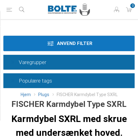
0
Tilspænding
Materiale
ANVEND FILTER
Dimension
Varegrupper
Overflade
Populære tags
Længde
Hjem
Plugs
FISCHER Karmdybel Type SXRL
Type
FISCHER Karmdybel Type SXRL
Category
Karmdybel SXRL med skrue
med undersænket hoved.