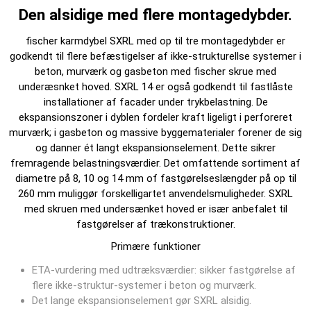
Den alsidige med flere montagedybder.
fischer karmdybel SXRL med op til tre montagedybder er
godkendt til flere befæstigelser af ikke-strukturellse systemer i
beton, murværk og gasbeton med fischer skrue med
underæsnket hoved. SXRL 14 er også godkendt til fastlåste
installationer af facader under trykbelastning. De
ekspansionszoner i dyblen fordeler kraft ligeligt i perforeret
murværk; i gasbeton og massive byggematerialer forener de sig
og danner ét langt ekspansionselement. Dette sikrer
fremragende belastningsværdier. Det omfattende sortiment af
diametre på 8, 10 og 14 mm of fastgørelseslængder på op til
260 mm muliggør forskelligartet anvendelsmuligheder. SXRL
med skruen med undersænket hoved er især anbefalet til
fastgørelser af trækonstruktioner.
Primære funktioner
ETA-vurdering med udtræksværdier: sikker fastgørelse af
flere ikke-struktur-systemer i beton og murværk.
Det lange ekspansionselement gør SXRL alsidig.