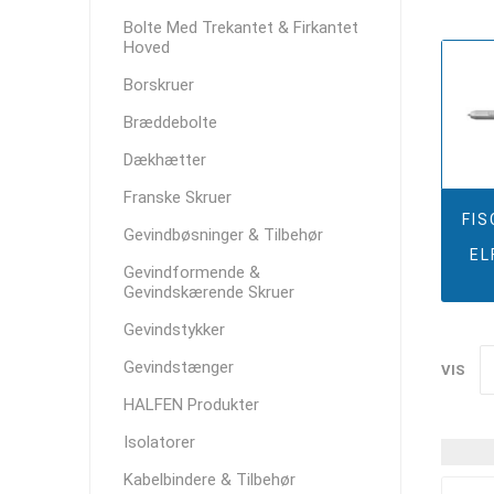
Bolte Med Trekantet & Firkantet
Hoved
Borskruer
Bræddebolte
Dækhætter
Franske Skruer
FI
Gevindbøsninger & Tilbehør
EL
Gevindformende &
Gevindskærende Skruer
Gevindstykker
Gevindstænger
VIS
HALFEN Produkter
Isolatorer
Kabelbindere & Tilbehør