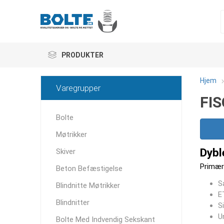
PRODUKTER
Hjem
Varegrupper
FIS
Bolte
Møtrikker
Dybl
Skiver
Primær
Beton Befæstigelse
S
Blindnitte Møtrikker
E
Blindnitter
S
U
Bolte Med Indvendig Sekskant