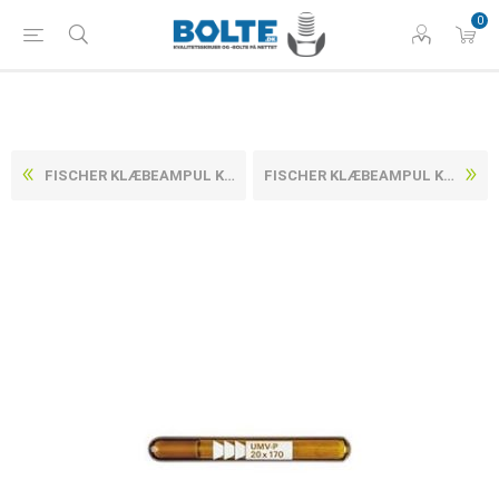
0
FISCHER KLÆBEAMPUL KAPSEL UMV-P 220 M24 P (5 STK)
FISCHER KLÆBEAMPUL KAPSEL UMV-P 125 M16 P (10 STK)