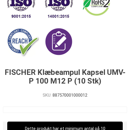
FISCHER Klæbeampul Kapsel UMV-
P 100 M12 P (10 Stk)
SKU:
887570001000012
Dette produkt har et minimum antal på 10