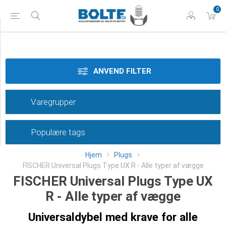
0
Materiale
Dimension
ANVEND FILTER
Længde
Varegrupper
Type
Populære tags
Category
Hjem
Plugs
FISCHER Universal Plugs Type UX R - Alle typer af vægge
FISCHER Universal Plugs Type UX
R - Alle typer af vægge
Universaldybel med krave for alle