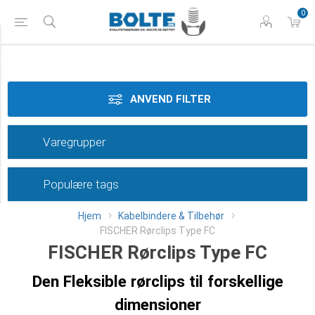
0
Materiale
Dimension
ANVEND FILTER
Overflade
Varegrupper
Type
Populære tags
Category
Hjem
Kabelbindere & Tilbehør
FISCHER Rørclips Type FC
FISCHER Rørclips Type FC
Den Fleksible rørclips til forskellige
dimensioner