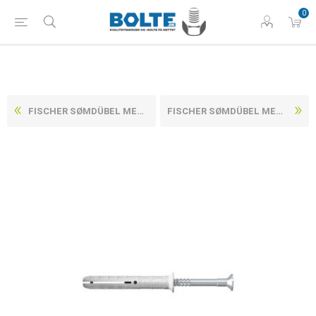
0
FISCHER SØMDÜBEL MED UNDERSÆNKET HOVED POZIDRIV Z, RUSTFRI A2 ART 50370 TYPE N-S 5X30/ 5 (100 STK)
FISCHER SØMDÜBEL MED UNDERSÆNKET HOVED POZIDRIV Z, RUSTFRI A2 ART 50370 TYPE N-S 6X60/30 (50 STK)