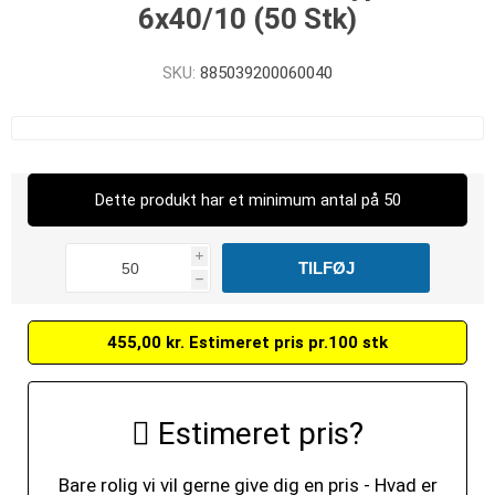
6x40/10 (50 Stk)
SKU:
885039200060040
Dette produkt har et minimum antal på 50
i
h
455,00 kr. Estimeret pris pr.100 stk
Estimeret pris?
Bare rolig vi vil gerne give dig en pris - Hvad er