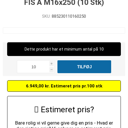
FIS A M16x250 (10 Stk)
SKU:
885230110160250
Dette produkt har et minimum antal på 10
i
h
6.949,00 kr. Estimeret pris pr.100 stk
Estimeret pris?
Bare rolig vi vil gerne give dig en pris - Hvad er