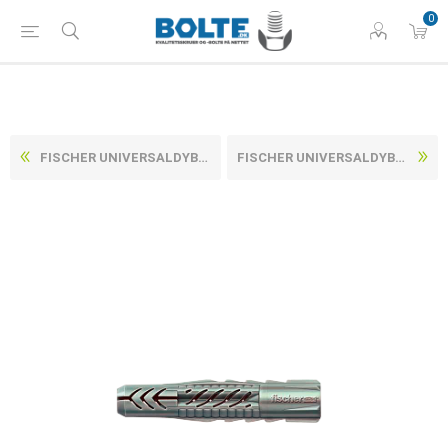
0
FISCHER UNIVERSALDYBEL UDEN KRAVE (ALLE VÆGGE) TIL TRÆ OG SPÅNSKRUER ART 77869 UX 5X30 (100 STK)
FISCHER UNIVERSALDYBEL UDEN KRAVE (ALLE VÆGGE) TIL TRÆ OG SPÅNSKRUER ART 77869 UX 8X50 (100 STK)